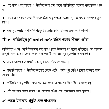
🔸 এই গাছ একটু আলো ও নিয়মিত জল চায়, তবে অতিরিক্ত যত্নের প্রয়োজন পড়ে
না।
🔸 ঘরের এক কোণে রাখা ডিফেনবেক্টিয়া শুধু শোভা বাড়ায় না, বরং ঘরের বাতাসকে ঠান্ডা
রাখে।
🔸 যারা গৃহসজ্জার পাশাপাশি প্রকৃতির ছোঁয়া চান, তাঁদের জন্য এটি আদর্শ।
🌴 ৫.
কর্ডিলাইন (Cordyline): রঙিন পাতার শীতল ছোঁয়া
কর্ডিলাইন এমন একটি ইনডোর গাছ যার পাতার উজ্জ্বল বর্ণ ঘরের পরিবেশে এক আলাদা
মাত্রা যোগ করে। তবে কেবল সাজসজ্জাই নয়, এর স্বাস্থ্যগুণও অসাধারণ।
🔹 ঘরের ভ্যাপসা ও গুমোট ভাব দূর করে শীতলতা আনে।
🔹 মাঝারি আলো ও নিয়মিত জলেই বেড়ে ওঠে—তাই খুব বেশি ঝামেলা ছাড়াই যত্ন
নেওয়া যায়।
🔹 কর্ডিলাইন বায়ু পরিশোধনে সহায়তা করে, যা গরমের দিনে বিশেষ গুরুত্বপূর্ণ।
🔹 এটি আপনার বসার ঘরের এক কোণকে রঙিন এবং প্রাণবন্ত করে তুলবে।
✅
গরমে ইনডোর প্ল্যান্ট কেন রাখবেন?