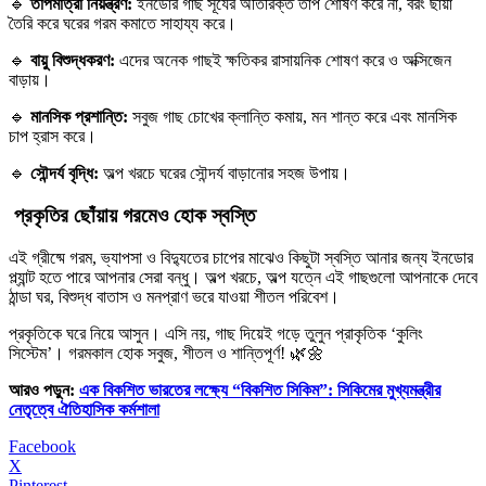
🔹
তাপমাত্রা নিয়ন্ত্রণ:
ইনডোর গাছ সূর্যের অতিরিক্ত তাপ শোষণ করে না, বরং ছায়া
তৈরি করে ঘরের গরম কমাতে সাহায্য করে।
🔹
বায়ু বিশুদ্ধকরণ:
এদের অনেক গাছই ক্ষতিকর রাসায়নিক শোষণ করে ও অক্সিজেন
বাড়ায়।
🔹
মানসিক প্রশান্তি:
সবুজ গাছ চোখের ক্লান্তি কমায়, মন শান্ত করে এবং মানসিক
চাপ হ্রাস করে।
🔹
সৌন্দর্য বৃদ্ধি:
অল্প খরচে ঘরের সৌন্দর্য বাড়ানোর সহজ উপায়।
প্রকৃতির ছোঁয়ায় গরমেও হোক স্বস্তি
এই গ্রীষ্মে গরম, ভ্যাপসা ও বিদ্যুতের চাপের মাঝেও কিছুটা স্বস্তি আনার জন্য ইনডোর
প্ল্যান্ট হতে পারে আপনার সেরা বন্ধু। অল্প খরচে, অল্প যত্নে এই গাছগুলো আপনাকে দেবে
ঠান্ডা ঘর, বিশুদ্ধ বাতাস ও মনপ্রাণ ভরে যাওয়া শীতল পরিবেশ।
প্রকৃতিকে ঘরে নিয়ে আসুন। এসি নয়, গাছ দিয়েই গড়ে তুলুন প্রাকৃতিক ‘কুলিং
সিস্টেম’। গরমকাল হোক সবুজ, শীতল ও শান্তিপূর্ণ! 🌿🌼
আরও পড়ুন:
এক বিকশিত ভারতের লক্ষ্যে “বিকশিত সিকিম”: সিকিমের মুখ্যমন্ত্রীর
নেতৃত্বে ঐতিহাসিক কর্মশালা
Facebook
X
Pinterest