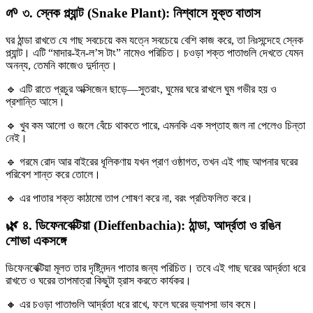
🌱 ৩.
স্নেক প্ল্যান্ট (Snake Plant): নিশ্বাসে মুক্ত বাতাস
ঘর ঠান্ডা রাখতে যে গাছ সবচেয়ে কম যত্নে সবচেয়ে বেশি কাজ করে, তা নিঃসন্দেহে স্নেক
প্ল্যান্ট। এটি “মাদার-ইন-ল’স টাং” নামেও পরিচিত। চওড়া শক্ত পাতাগুলি দেখতে যেমন
অনন্য, তেমনি কাজেও দুর্দান্ত।
🔹 এটি রাতে প্রচুর অক্সিজেন ছাড়ে—সুতরাং, ঘুমের ঘরে রাখলে ঘুম গভীর হয় ও
প্রশান্তি আসে।
🔹 খুব কম আলো ও জলে বেঁচে থাকতে পারে, এমনকি এক সপ্তাহ জল না পেলেও চিন্তা
নেই।
🔹 গরমে রোদ আর বাইরের ধূলিকণায় যখন প্রাণ ওষ্ঠাগত, তখন এই গাছ আপনার ঘরের
পরিবেশ শান্ত করে তোলে।
🔹 এর পাতার শক্ত কাঠামো তাপ শোষণ করে না, বরং প্রতিফলিত করে।
🌿 ৪.
ডিফেনবেক্টিয়া (Dieffenbachia): ঠান্ডা, আর্দ্রতা ও রঙিন
শোভা একসঙ্গে
ডিফেনবেক্টিয়া মূলত তার দৃষ্টিনন্দন পাতার জন্য পরিচিত। তবে এই গাছ ঘরের আর্দ্রতা ধরে
রাখতে ও ঘরের তাপমাত্রা কিছুটা হ্রাস করতে কার্যকর।
🔸 এর চওড়া পাতাগুলি আর্দ্রতা ধরে রাখে, ফলে ঘরের ভ্যাপসা ভাব কমে।