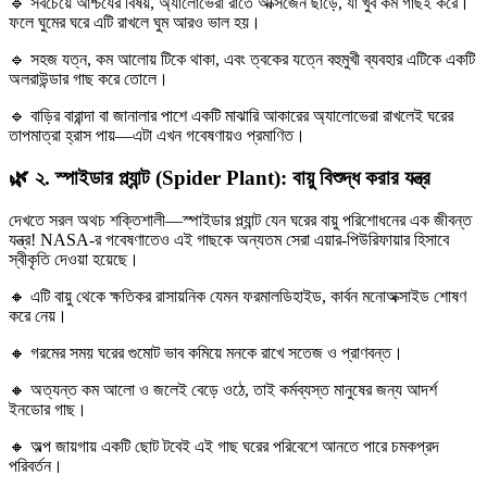
🔹 সবচেয়ে আশ্চর্যের বিষয়, অ্যালোভেরা রাতে অক্সিজেন ছাড়ে, যা খুব কম গাছই করে।
ফলে ঘুমের ঘরে এটি রাখলে ঘুম আরও ভাল হয়।
🔹 সহজ যত্ন, কম আলোয় টিকে থাকা, এবং ত্বকের যত্নে বহুমুখী ব্যবহার এটিকে একটি
অলরাউন্ডার গাছ করে তোলে।
🔹 বাড়ির বারান্দা বা জানালার পাশে একটি মাঝারি আকারের অ্যালোভেরা রাখলেই ঘরের
তাপমাত্রা হ্রাস পায়—এটা এখন গবেষণায়ও প্রমাণিত।
🌿 ২.
স্পাইডার প্ল্যান্ট (Spider Plant): বায়ু বিশুদ্ধ করার যন্ত্র
দেখতে সরল অথচ শক্তিশালী—স্পাইডার প্ল্যান্ট যেন ঘরের বায়ু পরিশোধনের এক জীবন্ত
যন্ত্র! NASA-র গবেষণাতেও এই গাছকে অন্যতম সেরা এয়ার-পিউরিফায়ার হিসাবে
স্বীকৃতি দেওয়া হয়েছে।
🔸 এটি বায়ু থেকে ক্ষতিকর রাসায়নিক যেমন ফরমালডিহাইড, কার্বন মনোঅক্সাইড শোষণ
করে নেয়।
🔸 গরমের সময় ঘরের গুমোট ভাব কমিয়ে মনকে রাখে সতেজ ও প্রাণবন্ত।
🔸 অত্যন্ত কম আলো ও জলেই বেড়ে ওঠে, তাই কর্মব্যস্ত মানুষের জন্য আদর্শ
ইনডোর গাছ।
🔸 অল্প জায়গায় একটি ছোট টবেই এই গাছ ঘরের পরিবেশে আনতে পারে চমকপ্রদ
পরিবর্তন।