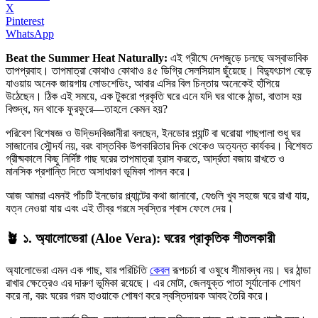
X
Pinterest
WhatsApp
Beat the Summer Heat Naturally:
এই গ্রীষ্মে দেশজুড়ে চলছে অস্বাভাবিক
তাপপ্রবাহ। তাপমাত্রা কোথাও কোথাও ৪৫ ডিগ্রি সেলসিয়াস ছুঁয়েছে। বিদ্যুৎচাপ বেড়ে
যাওয়ায় অনেক জায়গায় লোডশেডিং, আবার এসির বিল চিন্তায় অনেকেই হাঁপিয়ে
উঠেছেন। ঠিক এই সময়ে, এক টুকরো প্রকৃতি ঘরে এনে যদি ঘর থাকে ঠান্ডা, বাতাস হয়
বিশুদ্ধ, মন থাকে ফুরফুরে—তাহলে কেমন হয়?
পরিবেশ বিশেষজ্ঞ ও উদ্ভিদবিজ্ঞানীরা বলছেন, ইনডোর প্ল্যান্ট বা ঘরোয়া গাছপালা শুধু ঘর
সাজানোর সৌন্দর্য নয়, বরং বাস্তবিক উপকারিতার দিক থেকেও অত্যন্ত কার্যকর। বিশেষত
গ্রীষ্মকালে কিছু নির্দিষ্ট গাছ ঘরের তাপমাত্রা হ্রাস করতে, আর্দ্রতা বজায় রাখতে ও
মানসিক প্রশান্তি দিতে অসাধারণ ভূমিকা পালন করে।
আজ আমরা এমনই পাঁচটি ইনডোর প্ল্যান্টের কথা জানাবো, যেগুলি খুব সহজে ঘরে রাখা যায়,
যত্ন নেওয়া যায় এবং এই তীব্র গরমে স্বস্তির শ্বাস ফেলে দেয়।
🪴 ১.
অ্যালোভেরা (Aloe Vera): ঘরের প্রাকৃতিক শীতলকারী
অ্যালোভেরা এমন এক গাছ, যার পরিচিতি
কেবল
রূপচর্চা বা ওষুধে সীমাবদ্ধ নয়। ঘর ঠান্ডা
রাখার ক্ষেত্রেও এর দারুণ ভূমিকা রয়েছে। এর মোটা, জেলযুক্ত পাতা সূর্যালোক শোষণ
করে না, বরং ঘরের গরম হাওয়াকে শোষণ করে স্বস্তিদায়ক আবহ তৈরি করে।