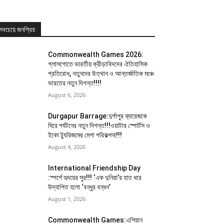
সবচেয়ে জনপ্রিয়
Commonwealth Games 2026:
গ্লাসগোতে ভারতীয় ক্রীড়াবিদদের ঐতিহাসিক
প্রতিরোধ, নতুনদের উত্থান ও আন্তর্জাতিক মঞ্চে
ভারতের নতুন দিগন্ত!!!!
August 6, 2026
Durgapur Barrage:দুর্গাপুর ব্যারেজকে
ঘিরে পর্যটনের নতুন দিগন্ত!!!ওয়াটার স্পোর্টস ও
ইকো ট্যুরিজমের মেগা পরিকল্পনা!!!
August 4, 2026
International Friendship Day
:স্পর্শে হৃদয়ের সুর!!! ‘এক দুনিয়া’র হাত ধরে
উদ্যাপিত হলো ‘বন্ধুর বন্ধন’
August 1, 2026
Commonwealth Games:এশিয়ান