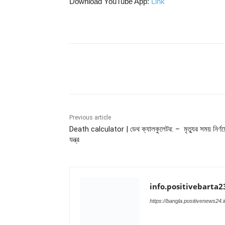
Download YouTube App:
Link
Share
Previous article
Death calculator | ডেথ ক্যালকুলেটর: – মৃত্যুর সময় নির্ণয়
যন্ত্র
info.positivebarta2
https://bangla.positivenews24.i