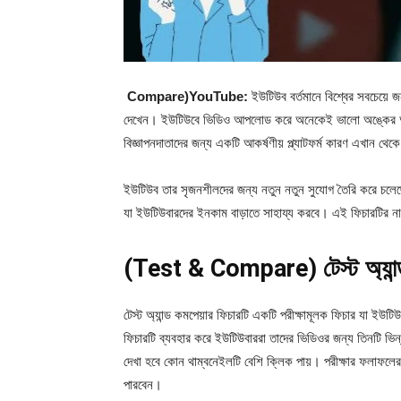
Compare)YouTube:
ইউটিউব বর্তমানে বিশ্বের সবচেয়ে জ
দেখেন। ইউটিউবে ভিডিও আপলোড করে অনেকেই ভালো অঙ্কের অর্
বিজ্ঞাপনদাতাদের জন্য একটি আকর্ষণীয় প্ল্যাটফর্ম কারণ এখান থেকে
ইউটিউব তার সৃজনশীলদের জন্য নতুন নতুন সুযোগ তৈরি করে চলেছ
যা ইউটিউবারদের ইনকাম বাড়াতে সাহায্য করবে। এই ফিচারটির নাম 
(Test & Compare) টেস্ট অ্যান্ড
টেস্ট অ্যান্ড কমপেয়ার ফিচারটি একটি পরীক্ষামূলক ফিচার যা ইউ
ফিচারটি ব্যবহার করে ইউটিউবাররা তাদের ভিডিওর জন্য তিনটি ভি
দেখা হবে কোন থাম্বনেইলটি বেশি ক্লিক পায়। পরীক্ষার ফলাফলের
পারবেন।