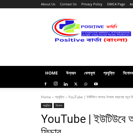
About Us
Contact Us
Privacy Policy
DMCA Page
A
Positive
বার্তা
(বাংলা)
HOME
উন্নয়ন
খেলাধুলা
প্রযুক্তি
বিনোদন
Home
প্রযুক্তি
YouTube | ইউটিউবে আসছে ইনকাম বাড়ানোর নতুন ফি
প্রযুক্তি
বিনোদন
YouTube | ইউটিউবে আস
ফিচার