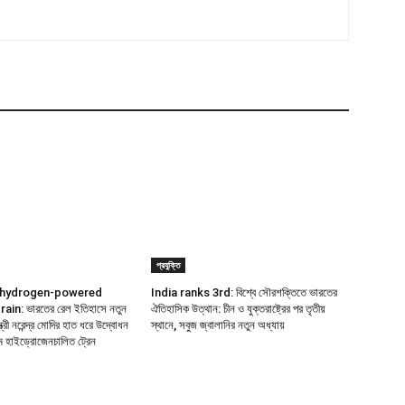
প্রযুক্তি
st hydrogen-powered
India ranks 3rd: বিশ্বে সৌরশক্তিতে ভারতের
in: ভারতের রেল ইতিহাসে নতুন
ঐতিহাসিক উত্থান: চীন ও যুক্তরাষ্ট্রের পর তৃতীয়
্ত্রী নরেন্দ্র মোদির হাত ধরে উদ্বোধন
স্থানে, সবুজ জ্বালানির নতুন অধ্যায়
ম হাইড্রোজেনচালিত ট্রেন