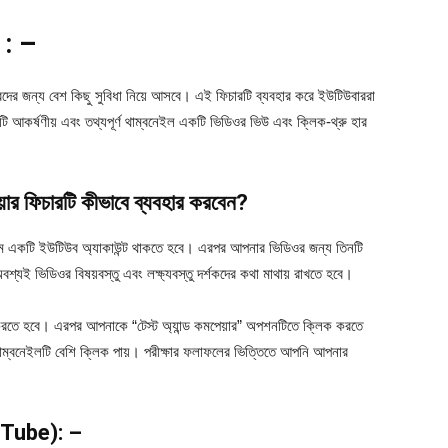
া : –
ের জন্য বেশ কিছু সুবিধা নিয়ে আসবে। এই ফিচারটি ব্যবহার করে ইউটিউবাররা
ি আকর্ষণীয় এবং তথ্যপূর্ণ থাম্বনেইল একটি ভিডিওর ভিউ এবং ক্লিক-থ্রু হার
র ফিচারটি কীভাবে ব্যবহার করবেন?
রথমে একটি ইউটিউব অ্যাকাউন্ট থাকতে হবে। এরপর আপনার ভিডিওর জন্য তিনটি
্যই ভিডিওর বিষয়বস্তু এবং লক্ষ্যবস্তু দর্শকদের কথা মাথায় রাখতে হবে।
তে হবে। এরপর আপনাকে “টেস্ট অ্যান্ড কমপেয়ার” অপশনটিতে ক্লিক করতে
াম্বনেইলটি বেশি ক্লিক পায়। পরীক্ষার ফলাফলের ভিত্তিতে আপনি আপনার
YouTube): –