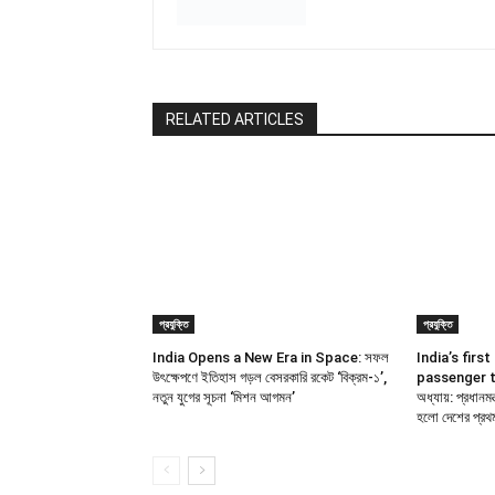
RELATED ARTICLES
প্রযুক্তি
প্রযুক্তি
India Opens a New Era in Space: সফল
India’s fir
উৎক্ষেপণে ইতিহাস গড়ল বেসরকারি রকেট ‘বিক্রম-১’,
passenger tra
নতুন যুগের সূচনা ‘মিশন আগমন’
অধ্যায়: প্রধানমন
হলো দেশের প্রথ