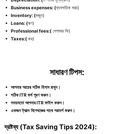
Business expenses: (
ব্যবসায়িক খরচ)
Inventory: (
মজুত)
Loans: (
ঋণ)
Professional fees:(
পেশাদার ফি)
Taxes:(
কর)
সাধারণ
টিপস
:
আপনার
আয়ের
সঠিক
হিসাব
রাখুন।
সঠিক
ITR
ফর্ম
পূরণ
করুন।
সময়মতো
আপনার
ITR
ফাইল
করুন।
একজন
ট্যাক্স
বিশেষজ্ঞের
সাথে
পরামর্শ
করুন।
দ্রষ্টব্য (Tax Saving Tips 2024)
: