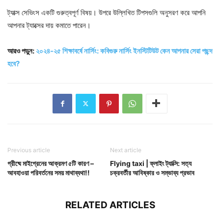
ট্যাক্স সেভিংস একটি গুরুত্বপূর্ণ বিষয়। উপরে উল্লিখিত টিপসগুলি অনুসরণ করে আপনি
আপনার ট্যাক্সের দায় কমাতে পারেন।
আরও পড়ুন:
২০২৪-২৫ শিক্ষাবর্ষে নার্সিং: কবিগুরু নার্সিং ইনস্টিটিউট কেন আপনার সেরা পছন্দ
হবে?
Previous article
Next article
গ্রীষ্মে মাইগ্রেনের আক্রমণ ৫টি কারণ –
Flying taxi | ফ্লাইং ট্যাক্সি: সত্য
আবহাওয়া পরিবর্তনের সময় মাথাব্যথা!!
চক্রবর্তীর আবিষ্কার ও সম্ভাব্য প্রভাব
RELATED ARTICLES