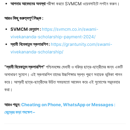
আপনার
আবেদনের
অবস্থা
পরীক্ষা করতে SVMCM ওয়েবসাইটে লগইন করুন।
আরও
কিছু
গুরুত্বপূর্ণ
লিঙ্ক
:
SVMCM
রেনুয়াল
:
https://svmcm.co.in/swami-
vivekananda-scholarship-payment-2024/
স্বামী
বিবেকানন্দ
স্কলারশিপ
:
https://grantunity.com/swami-
vivekananda-scholarship/
“স্বামী বিবেকানন্দ স্কলারশিপ”
পশ্চিমবঙ্গের মেধাবী ও দরিদ্র ছাত্র-ছাত্রীদের জন্য একটি
অসাধারণ সুযোগ। এই স্কলারশিপ তাদের উচ্চশিক্ষার স্বপ্ন পূরণে সহায়ক ভূমিকা পালন
করে। আগ্রহী ছাত্র-ছাত্রীদের উচিত সময়মতো আবেদন করে এই সুযোগের সদ্ব্যবহার
করা।
আরও পড়ুন:
Cheating on Phone, WhatsApp or Messages :
কেন্দ্রের কড়া পদক্ষেপ –