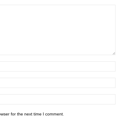
Name:*
Email:*
Website:
owser for the next time I comment.