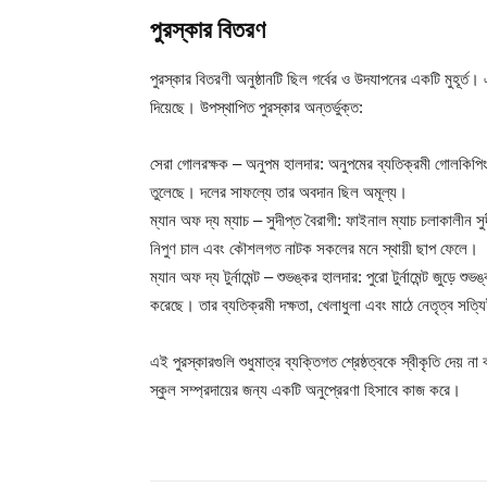
পুরস্কার বিতরণ
পুরস্কার বিতরণী অনুষ্ঠানটি ছিল গর্বের ও উদযাপনের একটি মুহূর্ত। এটি 
দিয়েছে। উপস্থাপিত পুরস্কার অন্তর্ভুক্ত:
সেরা গোলরক্ষক – অনুপম হালদার: অনুপমের ব্যতিক্রমী গোলকিপিং
তুলেছে। দলের সাফল্যে তার অবদান ছিল অমূল্য।
ম্যান অফ দ্য ম্যাচ – সুদীপ্ত বৈরাগী: ফাইনাল ম্যাচ চলাকালীন স
নিপুণ চাল এবং কৌশলগত নাটক সকলের মনে স্থায়ী ছাপ ফেলে।
ম্যান অফ দ্য টুর্নামেন্ট – শুভঙ্কর হালদার: পুরো টুর্নামেন্ট জুড়ে শুভ
করেছে। তার ব্যতিক্রমী দক্ষতা, খেলাধুলা এবং মাঠে নেতৃত্ব সত্
এই পুরস্কারগুলি শুধুমাত্র ব্যক্তিগত শ্রেষ্ঠত্বকে স্বীকৃতি দেয় না
স্কুল সম্প্রদায়ের জন্য একটি অনুপ্রেরণা হিসাবে কাজ করে।