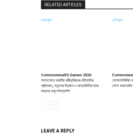
RELATED ARTICLES
খেলাধুলা
খেলাধুলা
Commonwealth Games 2026:
Commonweal
গ্লাসগোতে ভারতীয় ক্রীড়াবিদদের ঐতিহাসিক
সোপান!!!দিল্লি
প্রতিরোধ, নতুনদের উত্থান ও আন্তর্জাতিক মঞ্চে
সোনা ভারতের!!!
ভারতের নতুন দিগন্ত!!!!
LEAVE A REPLY