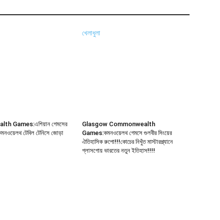
খেলাধুলা
th Games:এশিয়ান গেমসের
Glasgow Commonwealth
 কমনওয়েলথ টেবিল টেনিসে জোড়া
Games:কমনওয়েলথ গেমসে গুলবীর সিংয়ের
ঐতিহাসিক রুপো!!!কোচের নিখুঁত মাস্টারপ্ল্যানে
গ্লাসগোয় ভারতের নতুন ইতিহাস!!!!