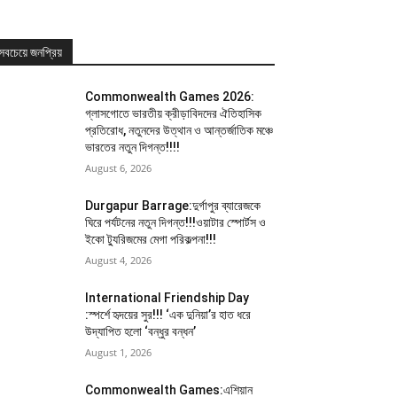
সবচেয়ে জনপ্রিয়
Commonwealth Games 2026:
গ্লাসগোতে ভারতীয় ক্রীড়াবিদদের ঐতিহাসিক
প্রতিরোধ, নতুনদের উত্থান ও আন্তর্জাতিক মঞ্চে
ভারতের নতুন দিগন্ত!!!!
August 6, 2026
Durgapur Barrage:দুর্গাপুর ব্যারেজকে
ঘিরে পর্যটনের নতুন দিগন্ত!!!ওয়াটার স্পোর্টস ও
ইকো ট্যুরিজমের মেগা পরিকল্পনা!!!
August 4, 2026
International Friendship Day
:স্পর্শে হৃদয়ের সুর!!! ‘এক দুনিয়া’র হাত ধরে
উদ্যাপিত হলো ‘বন্ধুর বন্ধন’
August 1, 2026
Commonwealth Games:এশিয়ান