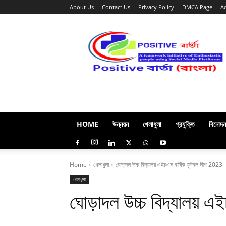
About Us
Contact Us
Privacy Policy
DMCA Page
A
Positive
বার্তা
(বাংলা)
HOME
উন্নয়ন
খেলাধুলা
প্রযুক্তি
বিনোদন
Home
খেলাধুলা
ঘোড়াদল উচ্চ বিদ্যালয় এইচএস বার্ষিক ফুটবল লীগ 2023
খেলাধুলা
ঘোড়াদল উচ্চ বিদ্যালয় 