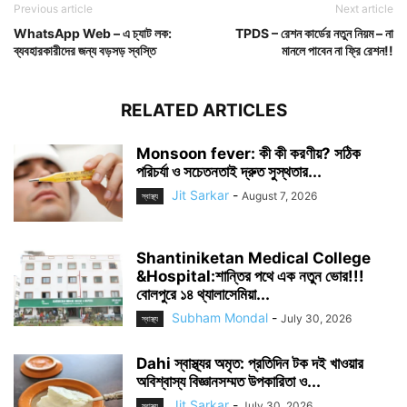
Previous article
Next article
WhatsApp Web – এ চ্যাট লক:
TPDS – রেশন কার্ডের নতুন নিয়ম – না
ব্যবহারকারীদের জন্য বড়সড় স্বস্তি
মানলে পাবেন না ফ্রি রেশন!!
RELATED ARTICLES
Monsoon fever: কী কী করণীয়? সঠিক
পরিচর্যা ও সচেতনতাই দ্রুত সুস্থতার...
Jit Sarkar
-
August 7, 2026
স্বাস্থ্য
Shantiniketan Medical College
&Hospital:শান্তির পথে এক নতুন ভোর!!!
বোলপুরে ১৪ থ্যালাসেমিয়া...
Subham Mondal
-
July 30, 2026
স্বাস্থ্য
Dahi স্বাস্থ্যর অমৃত: প্রতিদিন টক দই খাওয়ার
অবিশ্বাস্য বিজ্ঞানসম্মত উপকারিতা ও...
Jit Sarkar
-
July 30, 2026
স্বাস্থ্য