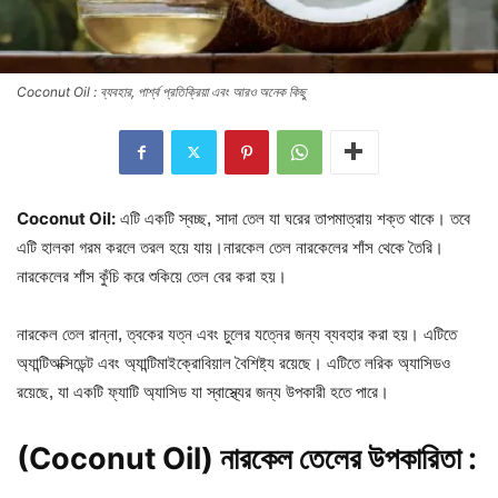
Coconut Oil : ব্যবহার, পার্শ্ব প্রতিক্রিয়া এবং আরও অনেক কিছু
Coconut Oil:
,
এটি
একটি
স্বচ্ছ
সাদা
তেল
যা
ঘরের
তাপমাত্রায়
শক্ত
থাকে।
তবে
এটি
হালকা
গরম
করলে
তরল
হয়ে
যায়।
নারকেল
তেল
নারকেলের
শাঁস
থেকে
তৈরি।
‍
নারকেলের
শাঁস
কুঁচি
করে
শুকিয়ে
তেল
বের
করা
হয়।
,
নারকেল
তেল
রান্না
ত্বকের
যত্ন
এবং
চুলের
যত্নের
জন্য
ব্যবহার
করা
হয়।
এটিতে
অ্যান্টিঅক্সিডেন্ট
এবং
অ্যান্টিমাইক্রোবিয়াল
বৈশিষ্ট্য
রয়েছে।
এটিতে
লরিক
অ্যাসিডও
,
রয়েছে
যা
একটি
ফ্যাটি
অ্যাসিড
যা
স্বাস্থ্যের
জন্য
উপকারী
হতে
পারে।
(Coconut Oil) নারকেল তেলের উপকারিতা :