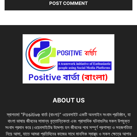
ABOUT US
স্বাগতম! "Positive বার্তা (বাংলা)" ওয়েবসাইট একটি অনলাইন সংবাদ প্রতিষ্ঠান, যা
বাংলা ভাষায় জীবনের সামান্য বৃত্তান্তিকতা এবং প্রাসাদিক ঘটনাগুলির সকল উপযুক্ত
সংবাদ প্রদান করে।ওয়েবসাইটের উদ্দেশ্য হল জীবনের পথে সম্পূর্ণ প্রশাস্ত ও সহজগতিতা
নিয়ে আসা, যাতে আমরা প্রতিদিনের কাজের সাথে মানসিক স্বাস্থ্য ও সকল ক্ষেত্রে আশার